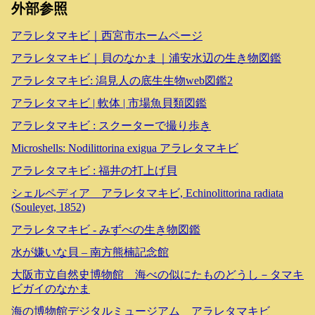
外部参照
アラレタマキビ｜西宮市ホームページ
アラレタマキビ｜貝のなかま｜浦安水辺の生き物図鑑
アラレタマキビ: 潟見人の底生生物web図鑑2
アラレタマキビ | 軟体 | 市場魚貝類図鑑
アラレタマキビ : スクーターで撮り歩き
Microshells: Nodilittorina exigua アラレタマキビ
アラレタマキビ : 福井の打上げ貝
シェルペディア アラレタマキビ, Echinolittorina radiata
(Souleyet, 1852)
アラレタマキビ - みずべの生き物図鑑
水が嫌いな貝 – 南方熊楠記念館
大阪市立自然史博物館 海べの似にたものどうし－タマキ
ビガイのなかま
海の博物館デジタルミュージアム アラレタマキビ