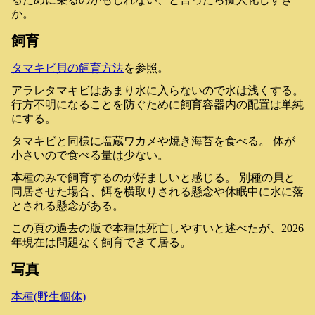
か。
飼育
タマキビ貝の飼育方法
を参照。
アラレタマキビはあまり水に入らないので水は浅くする。
行方不明になることを防ぐために飼育容器内の配置は単純
にする。
タマキビと同様に塩蔵ワカメや焼き海苔を食べる。 体が
小さいので食べる量は少ない。
本種のみで飼育するのが好ましいと感じる。 別種の貝と
同居させた場合、餌を横取りされる懸念や休眠中に水に落
とされる懸念がある。
この頁の過去の版で本種は死亡しやすいと述べたが、2026
年現在は問題なく飼育できて居る。
写真
本種(野生個体)