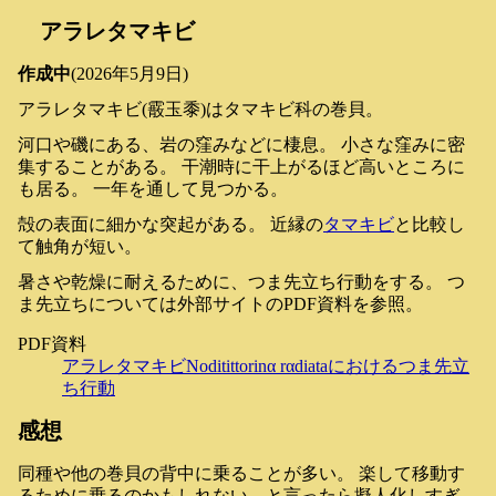
アラレタマキビ
作成中
(2026年5月9日)
アラレタマキビ(霰玉黍)はタマキビ科の巻貝。
河口や磯にある、岩の窪みなどに棲息。 小さな窪みに密
集することがある。 干潮時に干上がるほど高いところに
も居る。 一年を通して見つかる。
殻の表面に細かな突起がある。 近縁の
タマキビ
と比較し
て触角が短い。
暑さや乾燥に耐えるために、つま先立ち行動をする。 つ
ま先立ちについては外部サイトのPDF資料を参照。
PDF資料
アラレタマキビNoditittorinα rαdiataにおけるつま先立
ち行動
感想
同種や他の巻貝の背中に乗ることが多い。 楽して移動す
るために乗るのかもしれない、と言ったら擬人化しすぎ