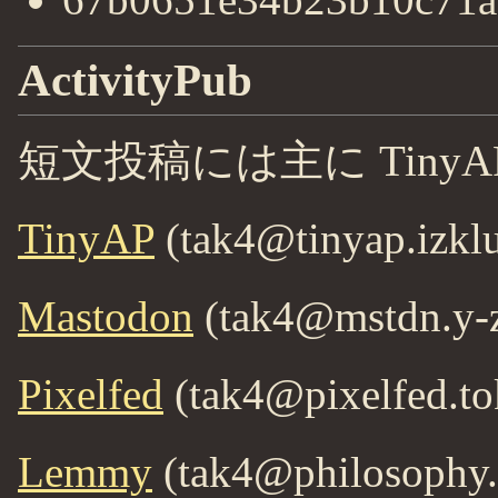
ActivityPub
短文投稿には主に TinyA
TinyAP
(tak4@tinyap.izkl
Mastodon
(tak4@mstdn.y-z
Pixelfed
(tak4@pixelfed.to
Lemmy
(tak4@philosophy.