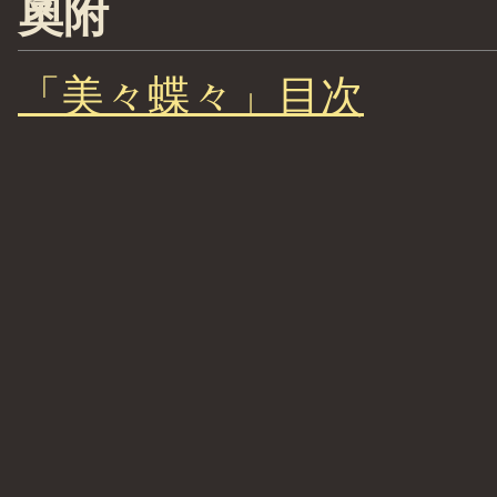
奧附
「美々蝶々」目次