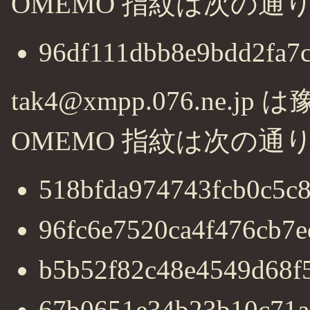
OMEMO 指紋は次の通
96df111dbb8e9bdd2fa7
tak4@xmpp.076.ne.jp 
OMEMO 指紋は次の通
518bfda974743fcb0c5c
96fc6e7520ca4f476cb7
b5b52f82c48e4549d68f
67b0651e34b23b10c71a