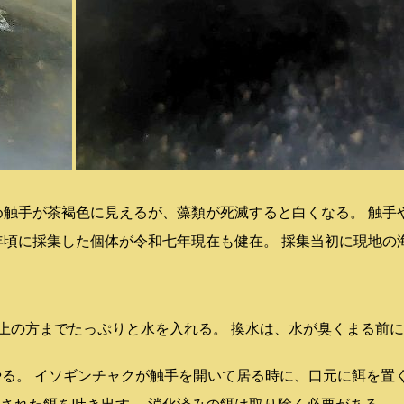
め触手が茶褐色に見えるが、藻類が死滅すると白くなる。 触手
年頃に採集した個体が令和七年現在も健在。 採集当初に現地の
槽の上の方までたっぷりと水を入れる。 換水は、水が臭くまる前
をやる。 イソギンチャクが触手を開いて居る時に、口元に餌を置