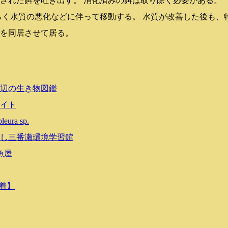
された餌を吐き出す。 消化済みの餌は取り除く必要がある。
らく水質の悪化などに伴って移動する。 水質が改善した後も、
を同居させて居る。
辺の生き物図鑑
イト
a sp.
し三番瀬環境学習館
魚屋
巾着】