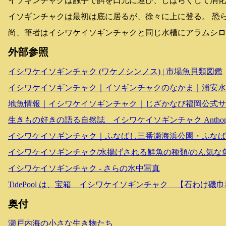
イソギンチャクは触手で餌を口元に運び、しばらくして消化
イソギンチャクは最初は底に居るが、徐々に上に登る。 恐
尚、筆者はイシワケイソギンチャクと同じ水槽にアラムシロ
外部参照
イシワケイソギンチャク (ワケノシンノス) | 市場魚貝類図鑑
イシワケイソギンチャク｜イソギンチャクのなかま｜浦安水
地魚情報｜イシワケイソギンチャク｜じざかなび福岡公式サ
生きもの好きの語る自然誌 イシワケイソギンチャク Anthopleur
イシワケイソギンチャク｜ふなばし三番瀬海浜公園・ふなば
イシワケイソギンチャク/水揚げされる鮮魚の種類/のん気な
イシワケイソギンチャク - さらの水中写真
TidePool は、宝箱 イシワケイソギンチャク 【石わけ磯
奥付
瀬戸内海の小さな生き物たち