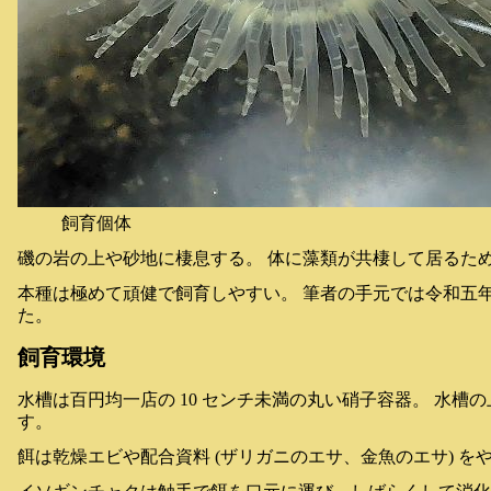
飼育個体
磯の岩の上や砂地に棲息する。 体に藻類が共棲して居るた
本種は極めて頑健で飼育しやすい。 筆者の手元では令和五
た。
飼育環境
水槽は百円均一店の 10 センチ未満の丸い硝子容器。 水
す。
餌は乾燥エビや配合資料 (ザリガニのエサ、金魚のエサ) 